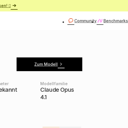
ken! 
Community
Benchmarks
Zum Modell
eter
Modellfamilie
ekannt
Claude Opus
4.1