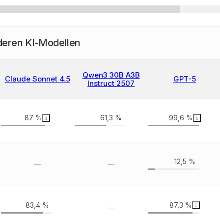
deren KI-Modellen
Qwen3 30B A3B
Claude Sonnet 4.5
GPT-5
Instruct 2507
87 %
61,3 %
99,6 %
12,5 %
—
—
83,4 %
87,3 %
—