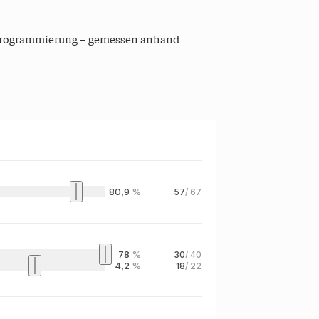
r Programmierung – gemessen anhand
80,9
%
57
/
67
78
%
30
/
40
4,2
%
18
/
22