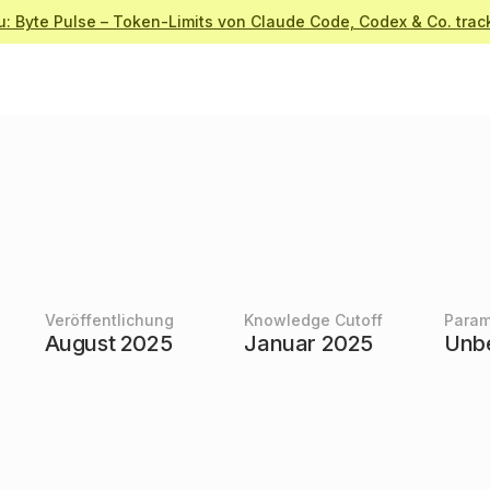
u: Byte Pulse – Token-Limits von Claude Code, Codex & Co. trac
Veröffentlichung
Knowledge Cutoff
Param
August 2025
Januar 2025
Unb