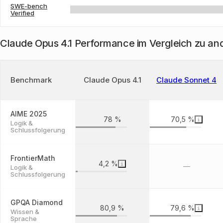
SWE-bench
Verified
Claude Opus 4.1 Performance im Vergleich zu an
Benchmark
Claude Opus 4.1
Claude Sonnet 4
AIME 2025
78 %
70,5 %
Logik &
Schlussfolgerung
FrontierMath
4,2 %
—
Logik &
Schlussfolgerung
GPQA Diamond
80,9 %
79,6 %
Wissen &
Sprache