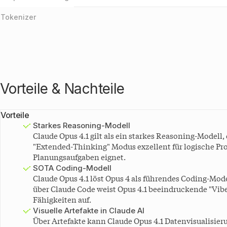
GPT-5.4
90,83 %
mini
Tokenizer
Nemotron 3
90,21 %
Super
Claude
87 %
Sonnet 4.5
MiniMax
86,3 %
M2.5
MiniMax
Vorteile & Nachteile
83 %
M2.1
Claude
80,7 %
Haiku 4.5
Vorteile
MiniMax-
Starkes Reasoning-Modell
78 %
M2
Claude Opus 4.1 gilt als ein starkes Reasoning-Modell,
Claude
"Extended-Thinking" Modus exzellent für logische Pr
78 %
Opus 4.1
Planungsaufgaben eignet.
Kimi K2
SOTA Coding-Modell
49,5 %
(0905)
Claude Opus 4.1 löst Opus 4 als führendes Coding-Mod
über Claude Code weist Opus 4.1 beeindruckende "Vib
Fähigkeiten auf.
Visuelle Artefakte in Claude AI
Über Artefakte kann Claude Opus 4.1 Datenvisualisie