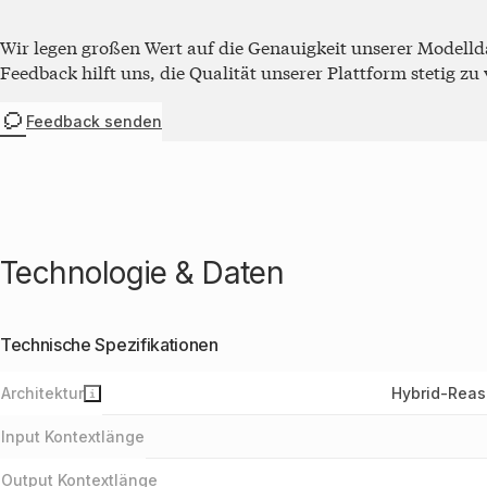
100 %.
GPT-5.2
100 %
Wir legen großen Wert auf die Genauigkeit unserer Modelldat
Pro
Feedback hilft uns, die Qualität unserer Plattform stetig zu
GPT-5.4
98,33 %
nano
Kimi K2.5
Feedback senden
96,1 %
(Thinking)
DeepSeek-
v3.2
96 %
Speciale
GLM-4.7
95,7 %
Gemini 3
Technologie & Daten
95 %
Pro
Kimi K2
94,5 %
Thinking
Technische Spezifikationen
GPT-5.1
94 %
Hybrid-Reas
Architektur
GLM-4.6
93,9 %
DeepSeek-
Input Kontextlänge
v3.2
93,1 %
Thinking
Output Kontextlänge