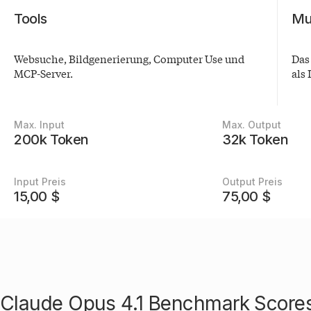
Tools
Mu
Websuche, Bildgenerierung, Computer Use und
Das
MCP-Server.
als 
Details
Max. Input
Max. Output
zum
200k Token
32k Token
Modell
Input Preis
Output Preis
15,00 $
75,00 $
Claude Opus 4.1 Benchmark Score