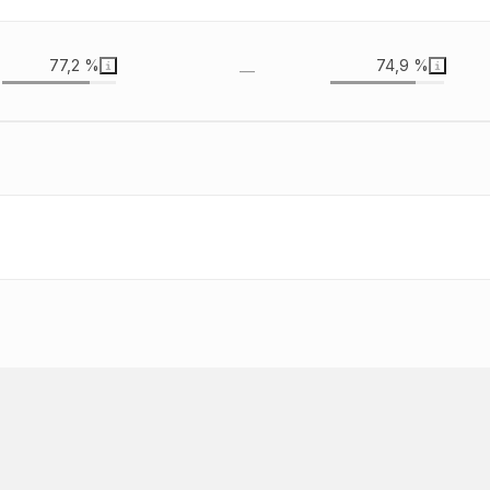
77,2 %
74,9 %
—