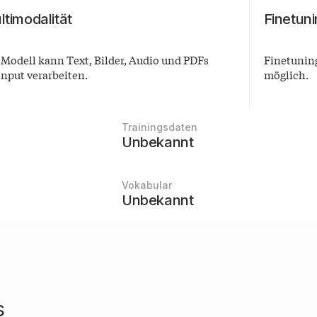
ltimodalität
Finetun
 Modell kann Text, Bilder, Audio und PDFs
Finetuning
Input verarbeiten.
möglich.
Trainingsdaten
Unbekannt
Vokabular
Unbekannt
s