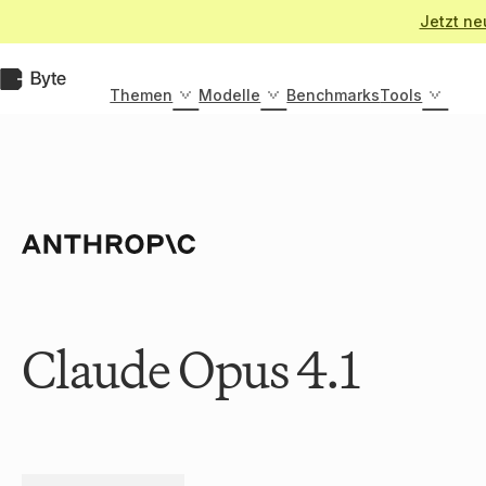
Zum
Jetzt ne
Inhalt
springen
Byte.de
Themen
Modelle
Benchmarks
Tools
Claude Opus 4.1