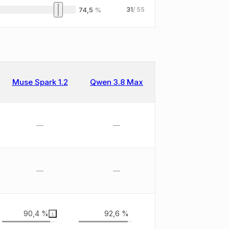
74,5
%
31
/
55
Muse Spark 1.2
Qwen 3.8 Max
—
—
—
—
90,4 %
92,6 %