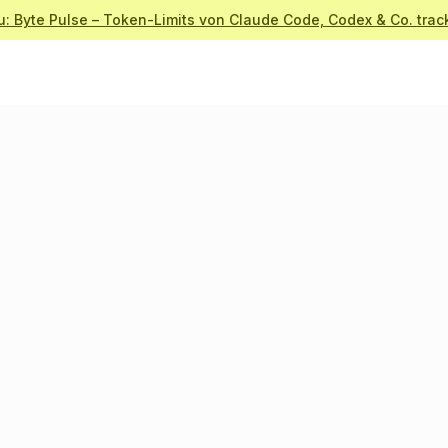
u: Byte Pulse – Token-Limits von Claude Code, Codex & Co. trac