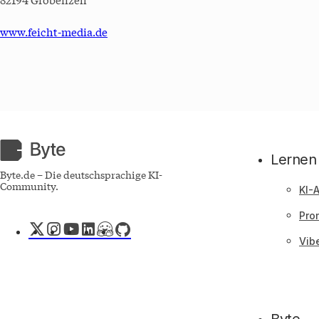
82194 Gröbenzell
www.feicht-media.de
Byte.de
Lernen
Byte.de – Die deutschsprachige KI-
Community.
KI-
Pro
X
Instagram
YouTube
LinkedIn
Hugging
GitHub
Face
Vib