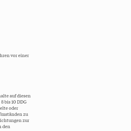
ahren vor einer
alte auf diesen
 8 bis 10 DDG
elte oder
 Umständen zu
flichtungen zur
h den