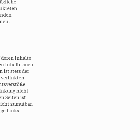
ügliche
onkreten
enden
rnen.
 deren Inhalte
en Inhalte auch
 ist stets der
e verlinkten
htsverstöße
linkung nicht
n Seiten ist
icht zumutbar.
ige Links