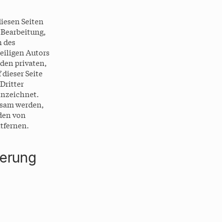
diesen Seiten
 Bearbeitung,
n des
eiligen Autors
 den privaten,
 dieser Seite
Dritter
nnzeichnet.
ksam werden,
den von
tfernen.
ierung