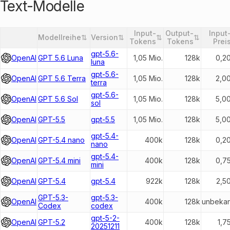
Text-Modelle
Input-
Output-
Input
Modellreihe
⇅
Version
⇅
⇅
⇅
Entwickler
Tokens
Tokens
Prei
gpt-5.6-
OpenAI
GPT 5.6 Luna
1,05 Mio.
128k
0,2
luna
gpt-5.6-
OpenAI
GPT 5.6 Terra
1,05 Mio.
128k
2,0
terra
gpt-5.6-
OpenAI
GPT 5.6 Sol
1,05 Mio.
128k
5,0
sol
OpenAI
GPT-5.5
gpt-5.5
1,05 Mio.
128k
5,0
gpt-5.4-
OpenAI
GPT-5.4 nano
400k
128k
0,2
nano
gpt-5.4-
OpenAI
GPT-5.4 mini
400k
128k
0,7
mini
OpenAI
GPT-5.4
gpt-5.4
922k
128k
2,5
GPT-5.3-
gpt-5.3-
OpenAI
400k
128k
unbekan
Codex
codex
gpt-5-2-
OpenAI
GPT-5.2
400k
128k
1,7
20251211