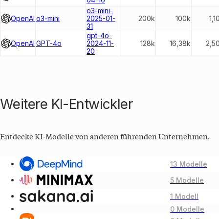
o3-mini-
OpenAI
o3-mini
2025-01-
200k
100k
1,1
31
gpt-4o-
OpenAI
GPT-4o
2024-11-
128k
16,38k
2,5
20
Weitere KI-Entwickler
Entdecke KI-Modelle von anderen führenden Unternehmen.
13 Modelle
5 Modelle
1 Modell
0 Modelle