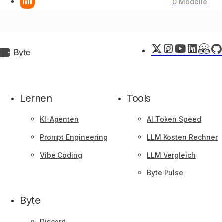
0 Modelle
X
Instagram
YouTube
LinkedIn
Huggi
Git
Byte.de
Face
Lernen
Tools
KI-Agenten
AI Token Speed
Prompt Engineering
LLM Kosten Rechner
Vibe Coding
LLM Vergleich
Byte Pulse
Byte
Discord