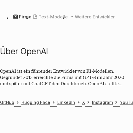
Firma
Text-Modelle
Weitere Entwickler
Über
OpenAI
OpenAI ist ein führender Entwickler von KI-Modellen.
Gegründet 2015 erreichte die Firma mit GPT‑3 im Jahr 2020
und später mit ChatGPT den Durchbruch. OpenAI stellte
außerdem mit o1 das erste Reasoning‑LLM vor. Die Firma mit
Sitz in San Francisco, USA, veröffentlicht regelmäßig neue
State‑of‑the‑Art Modelle.
GitHub
Hugging Face
LinkedIn
X
Instagram
YouT