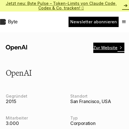
Zum
Jetzt neu: Byte Pulse – Token-Limits von Claude Code,
Inhalt
Codex & Co. tracken! 
springen
Byte.de
Newsletter abonnieren
Nav
ein
Zur Website
OpenAI
Gegründet
Standort
2015
San Francisco, USA
Mitarbeiter
Typ
3.000
Corporation