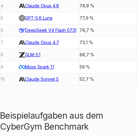
4
Claude Opus 4.8
78,8
%
5
GPT-5.6 Luna
77,9
%
6
DeepSeek V4 Flash 0731
76,7
%
7
Claude Opus 4.7
73,1
%
8
GLM-5.1
68,7
%
9
Muse Spark 1.1
59
%
10
Claude Sonnet 5
52,7
%
Beispielaufgaben aus dem
CyberGym
Benchmark