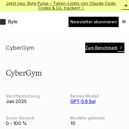
Zum
Jetzt neu: Byte Pulse – Token-Limits von Claude Code,
Inhalt
Codex & Co. tracken! 
springen
Byte.de
Newsletter abonnieren
Nav
ein
CyberGym
Zum Benchmark
CyberGym
Veröffentlichung
Bestes Modell
Juni 2025
GPT-5.6 Sol
Score-Bereich
Modelle getestet
0 – 100 %
10