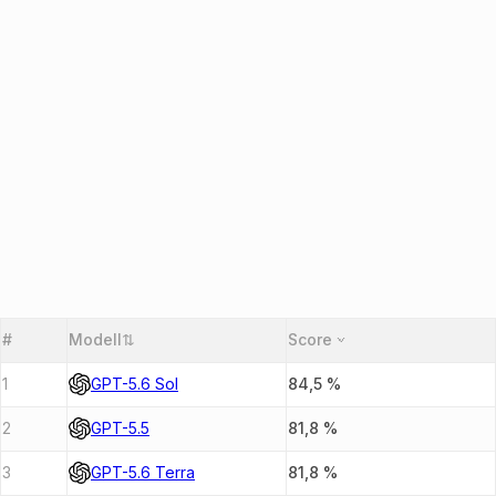
#
Modell
⇅
Score
1
GPT-5.6 Sol
84,5
%
2
GPT-5.5
81,8
%
3
GPT-5.6 Terra
81,8
%