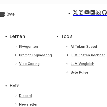
Wahrscheinlichkeit, dass das erste Ausgabeergebnis korrekt ist,
verwendet.
X
Instagram
YouTube
LinkedIn
Huggi
Git
Byte.de
Face
Lernen
Tools
KI-Agenten
AI Token Speed
Prompt Engineering
LLM Kosten Rechner
Vibe Coding
LLM Vergleich
Byte Pulse
Byte
Discord
Newsletter