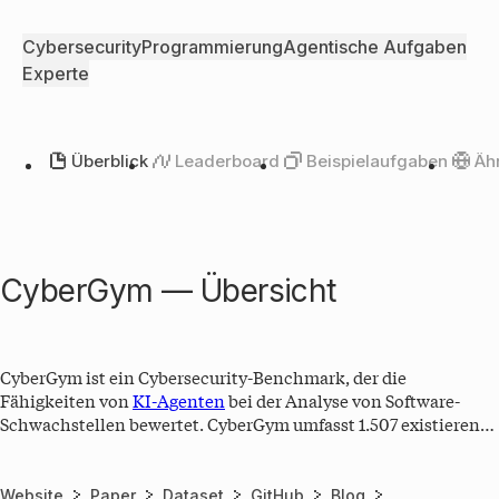
Cybersecurity
Programmierung
Agentische Aufgaben
Experte
Überblick
Leaderboard
Beispielaufgaben
Äh
CyberGym — Übersicht
CyberGym ist ein Cybersecurity-Benchmark, der die
Fähigkeiten von
KI-Agenten
bei der Analyse von Software-
Schwachstellen bewertet. CyberGym umfasst 1.507 existierende
Schwachstellen aus 188 Open-Source-Projekten, die aus
Googles OSS-Fuzz-Kampagne stammen. Die Aufgabe für die
LLMs besteht darin, anhand einer Beschreibung der
Website
Paper
Dataset
GitHub
Blog