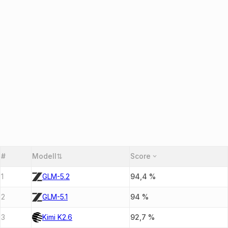
#
Modell
⇅
Score
1
GLM-5.2
94,4
%
2
GLM-5.1
94
%
3
Kimi K2.6
92,7
%