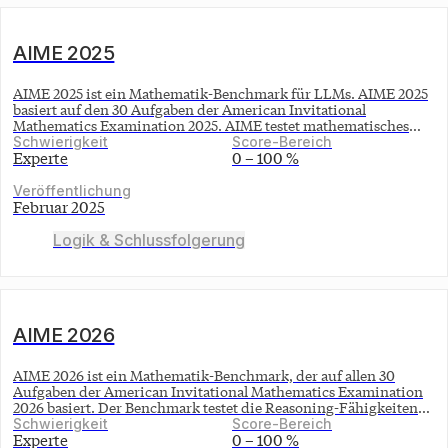
AIME 2025
AIME 2025 ist ein Mathematik-Benchmark für LLMs. AIME 2025
basiert auf den 30 Aufgaben der American Invitational
Mathematics Examination 2025. AIME testet mathematisches
Verständnis von LLMs auf Mathe-Olympiade-Niveau der
Schwierigkeit
Score-Bereich
gymnasialen Oberstufe. Jede Aufgabe erfordert eine ganzzahlige
Experte
0 – 100 %
Antwort zwischen 000 und 999, wobei ausschließlich exakte
Übereinstimmungen als korrekt gewertet werden, es gibt keine
Veröffentlichung
Teilpunkte. AIME 2025 deckt die mathematischen Teilbereiche
Februar 2025
Algebra, Geometrie, Zahlentheorie, Kombinatorik und
Wahrscheinlichkeitsrechnung ab. Zum Lösen der Aufgaben
Logik & Schlussfolgerung
werden mehrstufige logische Schlussfolgerungen und kreative
Problemlösungsstrategien benötigt. Während menschlichen
Teilnehmer durchschnittlich nur 4-6 von 15 Aufgaben korrekt
lösen (~27% bis 40%), erreichen führende LLMs mittlerweile
Scores von über 90%.
AIME 2026
AIME 2026 ist ein Mathematik-Benchmark, der auf allen 30
Aufgaben der American Invitational Mathematics Examination
2026 basiert. Der Benchmark testet die Reasoning-Fähigkeiten
von LLMs auf Niveau der Mathematik-Olympiade für die
Schwierigkeit
Score-Bereich
gymnasiale Oberstufe. Jede Aufgabe erfordert eine ganzzahlige
Experte
0 – 100 %