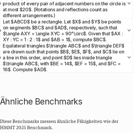
product of every pair of adjacent numbers on the circle is
at most $20$. (Rotations and reflections count as
different arrangements.)
Let $ABCD$ be a rectangle. Let $X$ and $Y$ be points
on segments $BC$ and $AD$, respectively, such that
$\angle AXY = \angle XYC = 90^\circ$. Given that $AX :
XY : YC = 1 : 2 : 1$ and $AB = 1$, compute $BC$.
Equilateral triangles $\triangle ABC$ and $\triangle DEF$
are drawn such that points $B$, $E$, $F$, and $C$ lie on
a line in this order, and point $D$ lies inside triangle
$\triangle ABC$, with $BE = 14$, $EF = 15$, and $FC =
16$. Compute $AD$.
Ähnliche Benchmarks
Diese Benchmarks messen ähnliche Fähigkeiten wie der
HMMT 2025
Benchmark.