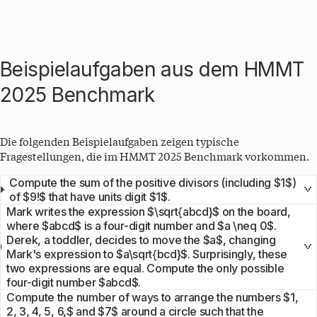
Beispielaufgaben aus dem
HMMT
2025
Benchmark
Die folgenden Beispielaufgaben zeigen typische
Fragestellungen, die im
HMMT 2025
Benchmark vorkommen.
Compute the sum of the positive divisors (including $1$)
of $9!$ that have units digit $1$.
Mark writes the expression $\sqrt{abcd}$ on the board,
where $abcd$ is a four-digit number and $a \neq 0$.
Derek, a toddler, decides to move the $a$, changing
Mark's expression to $a\sqrt{bcd}$. Surprisingly, these
two expressions are equal. Compute the only possible
four-digit number $abcd$.
Compute the number of ways to arrange the numbers $1,
2, 3, 4, 5, 6,$ and $7$ around a circle such that the