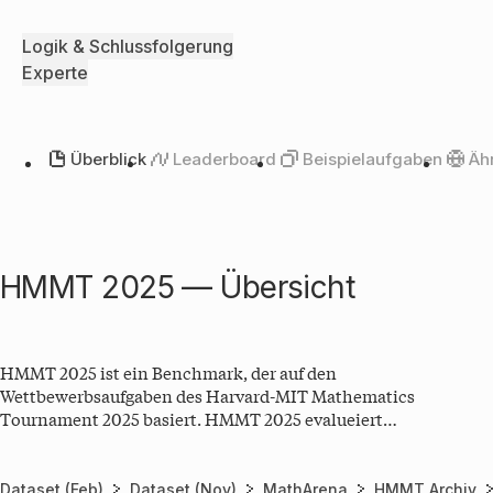
Logik & Schlussfolgerung
Experte
Überblick
Leaderboard
Beispielaufgaben
Äh
HMMT 2025 — Übersicht
HMMT 2025 ist ein Benchmark, der auf den
Wettbewerbsaufgaben des Harvard-MIT Mathematics
Tournament 2025 basiert. HMMT 2025 evalueiert
fortgeschrittenes mathematisches Reasoning von
generalisierenden LLM KI-Modellen. Der Benchmark umfasst
Aufgaben aus dem "February Tournament" (15. Februar 2025)
Dataset (Feb)
Dataset (Nov)
MathArena
HMMT Archiv