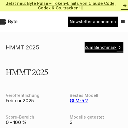
Zum
Jetzt neu: Byte Pulse – Token-Limits von Claude Code,
Inhalt
Codex & Co. tracken! 
springen
Byte.de
Newsletter abonnieren
Nav
ein
HMMT 2025
Zum Benchmark
HMMT 2025
Veröffentlichung
Bestes Modell
Februar 2025
GLM-5.2
Score-Bereich
Modelle getestet
0 – 100 %
3