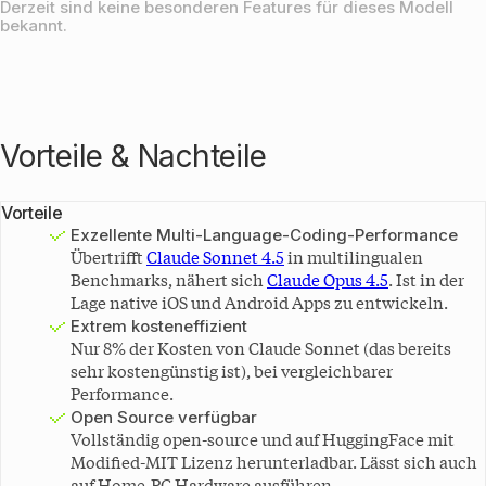
Derzeit sind keine besonderen Features für dieses Modell
Claude
bekannt.
87 %
Sonnet 4.5
MiniMax
86,3 %
M2.5
MiniMax
83 %
M2.1
Claude
Vorteile & Nachteile
80,7 %
Haiku 4.5
MiniMax-
78 %
M2
Vorteile
Kimi K2
Exzellente Multi-Language-Coding-Performance
49,5 %
(0905)
Übertrifft
Claude Sonnet 4.5
in multilingualen
Benchmarks, nähert sich
Claude Opus 4.5
. Ist in der
Lage native iOS und Android Apps zu entwickeln.
Extrem kosteneffizient
Nur 8% der Kosten von Claude Sonnet (das bereits
sehr kostengünstig ist), bei vergleichbarer
Performance.
Open Source verfügbar
Vollständig open-source und auf HuggingFace mit
Modified-MIT Lizenz herunterladbar. Lässt sich auch
auf Home-PC Hardware ausführen.