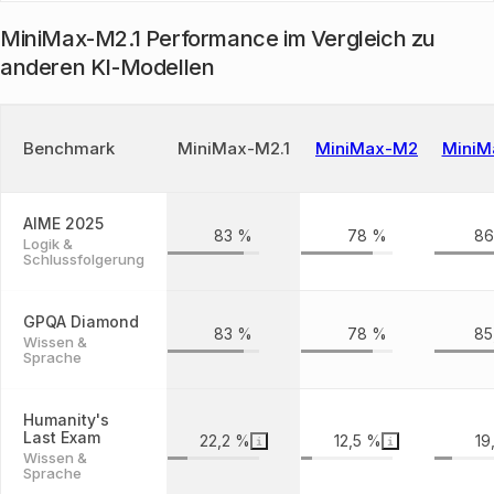
MiniMax-M2.1 Performance im Vergleich zu
anderen KI-Modellen
Benchmark
MiniMax-M2.1
MiniMax-M2
MiniM
AIME 2025
83 %
78 %
86
Logik &
Schlussfolgerung
GPQA Diamond
83 %
78 %
85
Wissen &
Sprache
Humanity's
Last Exam
22,2 %
12,5 %
19
Wissen &
Sprache