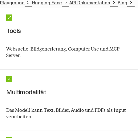
entsprechender Hardware auch lokal ausführen.
Playground
Hugging Face
API Dokumentation
Blog
Features
Tools
Websuche, Bildgenerierung, Computer Use und MCP-
Server.
Multimodalität
Das Modell kann Text, Bilder, Audio und PDFs als Input
verarbeiten.