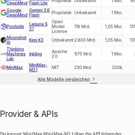
Proprietär
Unbekannt
1 Mio.
6
DeepMind
Flash Lite
Google
Gemini 3.6
Proprietär
Unbekannt
1 Mio.
DeepMind
Flash
Open
Laguna S
Poolside
Model
118 Mrd.
1,05 Mio.
13
2.1
License
Moonshot
Kimi K3
Unbekannt
2.800 Mrd.
1,05 Mio.
13
AI
Thinking
Apache
Machines
Inkling
975 Mrd.
1 Mio.
2.0
Lab
MiniMax-
MiniMax
MIT
230 Mrd.
200k
M2.1
Alle Modelle vergleichen
Provider & APIs
Du kannst
MiniMax MiniMax-M2.1
über die API folgender