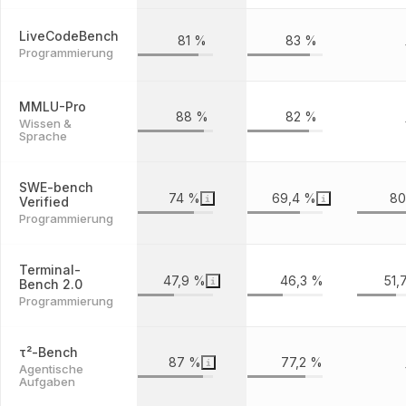
LiveCodeBench
81 %
83 %
Programmierung
MMLU-Pro
88 %
82 %
Wissen &
Sprache
SWE-bench
74 %
69,4 %
80
Verified
Programmierung
Terminal-
47,9 %
46,3 %
51,
Bench 2.0
Programmierung
τ²-Bench
87 %
77,2 %
Agentische
Aufgaben