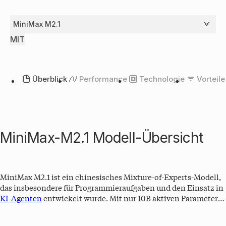
MiniMax M2.1
MIT
Überblick
Performance
Technologie
Vorteile
MiniMax-M2.1 Modell-Übersicht
MiniMax M2.1 ist ein chinesisches Mixture-of-Experts-Modell,
das insbesondere für Programmieraufgaben und den Einsatz in
KI-Agenten
entwickelt wurde. Mit nur 10B aktiven Parametern
bei 230B Gesamtparametern gehört es zu den besten Coding-
LLMs. M2.1 ist ein Open Weights Modell und lässt sich bei