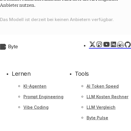
Anbieter nutzen.
Das Modell ist derzeit bei keinen Anbietern verfügbar.
X
Instagram
YouTube
LinkedIn
Huggi
Git
Byte.de
Face
Lernen
Tools
KI-Agenten
AI Token Speed
Prompt Engineering
LLM Kosten Rechner
Vibe Coding
LLM Vergleich
Byte Pulse