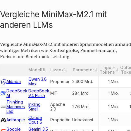
Vergleiche MiniMax-M2.1 mit
anderen LLMs
Vergleiche
MiniMax-M2.1
mit anderen Sprachmodellen anhand
wichtiger Metriken wie Kontextgröße, Parameteranzahl,
Preisen und Benchmark-Leistung.
Input-
Outp
Modell
⇅
Lizenz
⇅
Parameter
⇅
⇅
Entwickler
Tokens
Tok
Qwen 3.8
Alibaba
Proprietär
2.400 Mrd.
1 Mio.
Max
DeepSeek
DeepSeek
MIT
284 Mrd.
1 Mio.
AI
V4 Flash
Thinking
Inkling
Apache
Machines
276 Mrd.
1 Mio.
Small
2.0
Lab
Claude
Anthropic
Proprietär
Unbekannt
1 Mio.
Opus 5
Google
Gemini 3.5