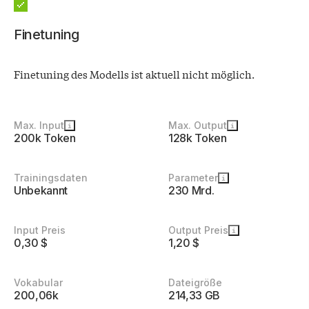
Finetuning
Finetuning des Modells ist aktuell nicht möglich.
Details
Max. Input
Max. Output
zum
200k Token
128k Token
Modell
Trainingsdaten
Parameter
Unbekannt
230 Mrd.
Input Preis
Output Preis
0,30 $
1,20 $
Vokabular
Dateigröße
200,06k
214,33 GB