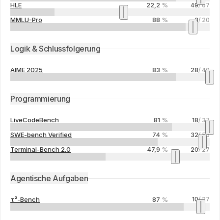
HLE
22,2
%
49
/
67
MMLU-Pro
88
%
3
/
20
Logik & Schlussfolgerung
AIME 2025
83
%
28
/
40
Programmierung
LiveCodeBench
81
%
18
/
37
SWE-bench Verified
74
%
32
/
55
Terminal-Bench 2.0
47,9
%
20
/
27
Agentische Aufgaben
τ²-Bench
87
%
10
/
27