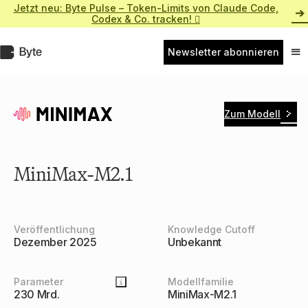
Zum
Jetzt neu: Byte Pulse – Token-Limits von Claude Code,
Inhalt
Codex & Co. tracken! 
springen
Byte.de
Newsletter abonnieren
Nav
ein
Zum Modell
MiniMax-M2.1
Veröffentlichung
Knowledge Cutoff
Dezember 2025
Unbekannt
Parameter
Modellfamilie
230 Mrd.
MiniMax-M2.1