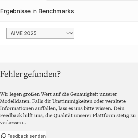
Ergebnisse in Benchmarks
Benchmark
auswählen
ergleich
Darstellung der
on LLMs
Rohdaten für den
im
Benchmark
AIME
nchmark
2025
. Der
ME 2025.
niedrigste Score
Der
im Benchmark ist
Fehler gefunden?
iedrigste
0 %
und der
core im
höchste Score ist
nchmark
100 %
.
t 0 % und
der
Modell
Score
Wir legen großen Wert auf die Genauigkeit unserer
höchste
core ist
Modelldaten. Falls dir Unstimmigkeiten oder veraltete
GPT-5.2
100 %
100 %.
Informationen auffallen, lass es uns bitte wissen. Dein
GPT-5.2
Feedback hilft uns, die Qualität unserer Plattform stetig zu
100 %
Pro
verbessern.
GPT-5
99,6 %
Feedback senden