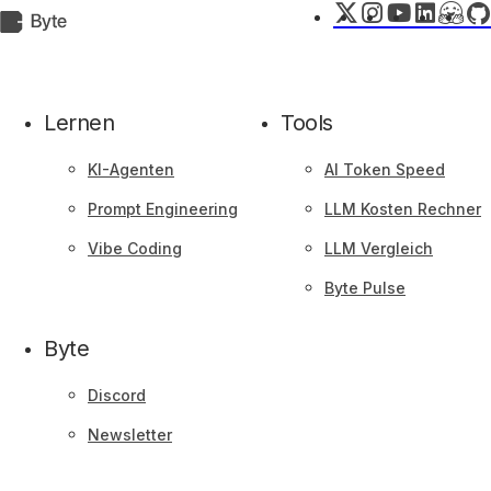
X
Instagram
YouTube
LinkedIn
Huggi
Git
Byte.de
Face
Lernen
Tools
KI-Agenten
AI Token Speed
Prompt Engineering
LLM Kosten Rechner
Vibe Coding
LLM Vergleich
Byte Pulse
Byte
Discord
Newsletter