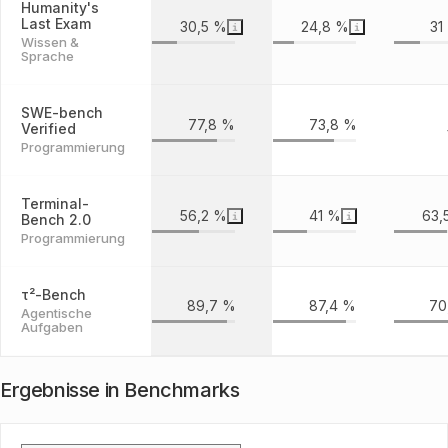
Humanity's
Last Exam
30,5 %
24,8 %
31
Wissen &
Sprache
SWE-bench
77,8 %
73,8 %
Verified
Programmierung
Terminal-
56,2 %
41 %
63,
Bench 2.0
Programmierung
τ²-Bench
89,7 %
87,4 %
70
Agentische
Aufgaben
Ergebnisse in Benchmarks