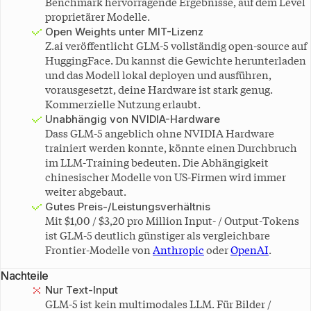
Benchmark hervorragende Ergebnisse, auf dem Level
proprietärer Modelle.
Open Weights unter MIT-Lizenz
Z.ai veröffentlicht GLM-5 vollständig open-source auf
HuggingFace. Du kannst die Gewichte herunterladen
und das Modell lokal deployen und ausführen,
vorausgesetzt, deine Hardware ist stark genug.
Kommerzielle Nutzung erlaubt.
Unabhängig von NVIDIA-Hardware
Dass GLM-5 angeblich ohne NVIDIA Hardware
trainiert werden konnte, könnte einen Durchbruch
im LLM-Training bedeuten. Die Abhängigkeit
chinesischer Modelle von US-Firmen wird immer
weiter abgebaut.
Gutes Preis-/Leistungsverhältnis
Mit $1,00 / $3,20 pro Million Input- / Output-Tokens
ist GLM-5 deutlich günstiger als vergleichbare
Frontier-Modelle von
Anthropic
oder
OpenAI
.
Nachteile
Nur Text-Input
GLM-5 ist kein multimodales LLM. Für Bilder /