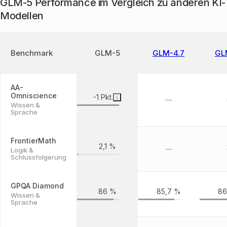
GLM-5 Performance im Vergleich zu anderen KI-
Modellen
Benchmark
GLM-5
GLM-4.7
GL
AA-
Omniscience
-1 Pkt.
—
Wissen &
Sprache
FrontierMath
2,1 %
—
Logik &
Schlussfolgerung
GPQA Diamond
86 %
85,7 %
86
Wissen &
Sprache