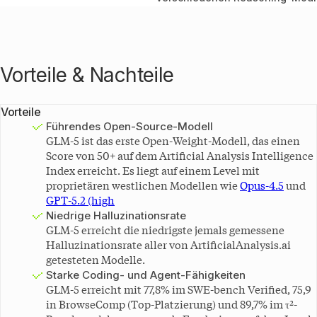
Terra
Qwen3.5-
397B-
-36 %
A17B
MiniMax
-40 %
M2.5
Vorteile & Nachteile
Vorteile
Führendes Open-Source-Modell
GLM-5 ist das erste Open-Weight-Modell, das einen
Score von 50+ auf dem Artificial Analysis Intelligence
Index erreicht. Es liegt auf einem Level mit
proprietären westlichen Modellen wie
Opus-4.5
und
GPT-5.2 (high
Niedrige Halluzinationsrate
GLM-5 erreicht die niedrigste jemals gemessene
Halluzinationsrate aller von ArtificialAnalysis.ai
getesteten Modelle.
Starke Coding- und Agent-Fähigkeiten
GLM-5 erreicht mit 77,8% im SWE-bench Verified, 75,9
in BrowseComp (Top-Platzierung) und 89,7% im τ²-