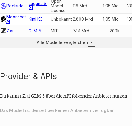
Open
Laguna S
Poolside
Model
118 Mrd.
1,05 Mio.
13
2.1
License
Moonshot
Kimi K3
Unbekannt
2.800 Mrd.
1,05 Mio.
13
AI
Z.ai
GLM-5
MIT
744 Mrd.
200k
Alle Modelle vergleichen
Provider & APIs
Du kannst
Z.ai GLM-5
über die API folgender Anbieter nutzen.
Das Modell ist derzeit bei keinen Anbietern verfügbar.