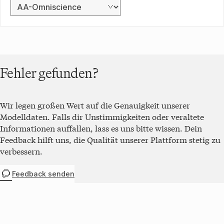
Benchmark
auswählen
ergleich
Darstellung der
n LLMs im
Rohdaten für den
nchmark
Benchmark
AA-
AA-
Omniscience
. Der
iscience.
niedrigste Score
Der
im Benchmark ist
Fehler gefunden?
iedrigste
-100 %
und der
core im
höchste Score ist
nchmark
100 %
.
st -100 %
und der
Modell
Score
Wir legen großen Wert auf die Genauigkeit unserer
höchste
core ist
Modelldaten. Falls dir Unstimmigkeiten oder veraltete
Gemini 3.1
33 %
100 %.
Pro
Informationen auffallen, lass es uns bitte wissen. Dein
Feedback hilft uns, die Qualität unserer Plattform stetig zu
Grok 4.5
26,4 %
verbessern.
Gemini 3.6
23,5 %
Flash
Feedback senden
Muse
21,53 %
Spark 1.2
Claude
14 %
Opus 4.6
Claude
12 %