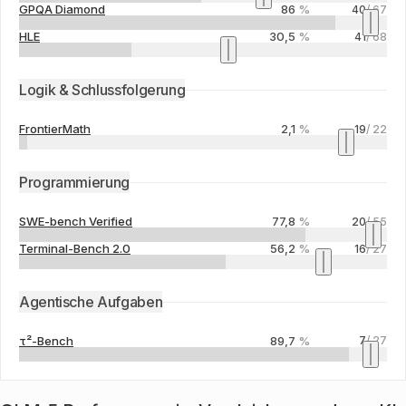
GPQA Diamond
86
%
40
/
67
HLE
30,5
%
41
/
68
Logik & Schlussfolgerung
FrontierMath
2,1
%
19
/
22
Programmierung
SWE-bench Verified
77,8
%
20
/
55
Terminal-Bench 2.0
56,2
%
16
/
27
Agentische Aufgaben
τ²-Bench
89,7
%
7
/
27