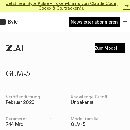
Zum
Jetzt neu: Byte Pulse – Token-Limits von Claude Code,
Inhalt
Codex & Co. tracken! 
springen
Byte.de
Newsletter abonnieren
Nav
ein
Zum Modell
GLM-5
Veröffentlichung
Knowledge Cutoff
Februar 2026
Unbekannt
Parameter
Modellfamilie
744 Mrd.
GLM-5