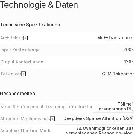
Sonnet 4.6
Technologie & Daten
GPT-5.3-
10 %
Codex
Gemini 3.5
6,9 %
Technische Spezifikationen
Flash-Lite
GPT-5.4
6 %
MoE-Transformer
Architektur
Inkling
2,1 %
200k
Input Kontextlänge
MiniMax
1 %
M2.7
128k
Output Kontextlänge
Claude
0,49 %
Opus 5
Tokenizer
GLM Tokenizer
GLM-5
-1 %
Kimi K2.5
Besonderheiten
-8 %
(Thinking)
Inkling-
"Slime"
-9 %
Neue Reinforcement-Learning-Infrastruktur
Small
(asynchrones RL)
DeepSeek
DeepSeek Sparse Attention (DSA)
Attention Mechanismus
V4 Flash
-15,7 %
0731
Auswahlmöglichkeiten aus
Adaptive Thinking Mode
GPT-5.6
verschiedenen Reasoning-Modi
-21,67 %