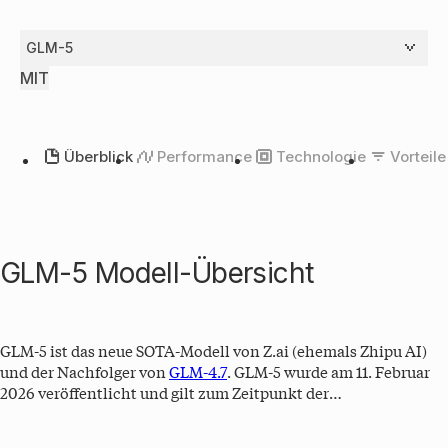
GLM-5
MIT
Überblick
Performance
Technologie
Vorteile
GLM-5 Modell-Übersicht
GLM-5 ist das neue SOTA-Modell von Z.ai (ehemals Zhipu AI)
und der Nachfolger von
GLM-4.7
. GLM-5 wurde am 11. Februar
2026 veröffentlicht und gilt zum Zeitpunkt der
Veröffentlichung als das beste Open-Weights Modell, das sich
herunterladen und sich lokal auf Rechnern ausführen lässt. Mit