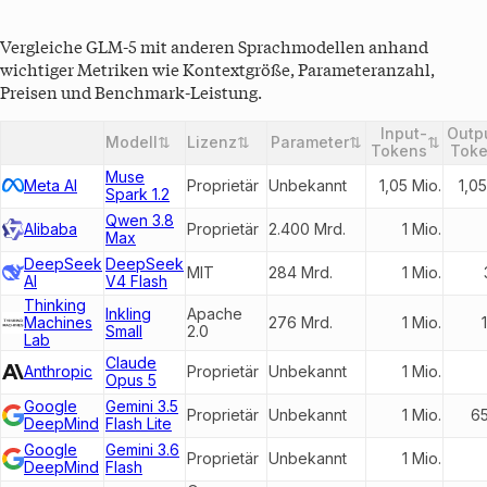
Vergleiche
GLM-5
mit anderen Sprachmodellen anhand
wichtiger Metriken wie Kontextgröße, Parameteranzahl,
Preisen und Benchmark-Leistung.
Input-
Outp
Modell
⇅
Lizenz
⇅
Parameter
⇅
⇅
Entwickler
Tokens
Tok
Muse
Meta AI
Proprietär
Unbekannt
1,05 Mio.
1,05
Spark 1.2
Qwen 3.8
Alibaba
Proprietär
2.400 Mrd.
1 Mio.
Max
DeepSeek
DeepSeek
MIT
284 Mrd.
1 Mio.
AI
V4 Flash
Thinking
Inkling
Apache
Machines
276 Mrd.
1 Mio.
Small
2.0
Lab
Claude
Anthropic
Proprietär
Unbekannt
1 Mio.
Opus 5
Google
Gemini 3.5
Proprietär
Unbekannt
1 Mio.
6
DeepMind
Flash Lite
Google
Gemini 3.6
Proprietär
Unbekannt
1 Mio.
DeepMind
Flash