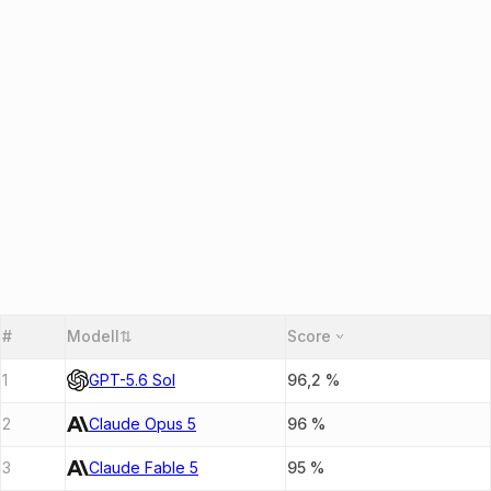
#
Modell
⇅
Score
1
GPT-5.6 Sol
96,2
%
2
Claude Opus 5
96
%
3
Claude Fable 5
95
%