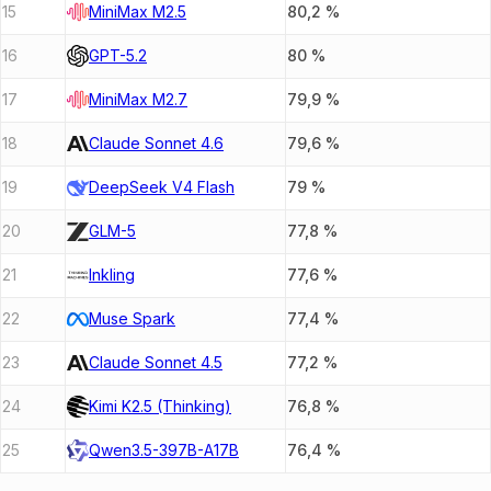
15
MiniMax M2.5
80,2
%
16
GPT-5.2
80
%
17
MiniMax M2.7
79,9
%
18
Claude Sonnet 4.6
79,6
%
19
DeepSeek V4 Flash
79
%
20
GLM-5
77,8
%
21
Inkling
77,6
%
22
Muse Spark
77,4
%
23
Claude Sonnet 4.5
77,2
%
24
Kimi K2.5 (Thinking)
76,8
%
25
Qwen3.5-397B-A17B
76,4
%