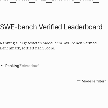
Das LLM soll einen Patch erstellen, der alle zugehörigen Unit-
Tests besteht. Der SWE-Bench (verified) Benchmark wurde in
Zusammenarbeit von Princeton NLP und
OpenAI
entwickelt.
SWE-bench Verified
Leaderboard
Ranking aller getesteten Modelle im
SWE-bench Verified
Benchmark, sortiert nach Score.
Ranking
Zeitverlauf
Modelle filtern