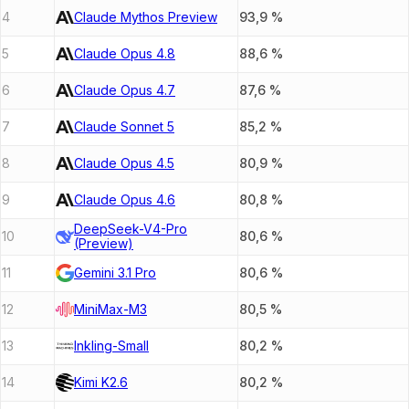
4
Claude Mythos Preview
93,9
%
5
Claude Opus 4.8
88,6
%
6
Claude Opus 4.7
87,6
%
7
Claude Sonnet 5
85,2
%
8
Claude Opus 4.5
80,9
%
9
Claude Opus 4.6
80,8
%
DeepSeek-V4-Pro
10
80,6
%
(Preview)
11
Gemini 3.1 Pro
80,6
%
12
MiniMax-M3
80,5
%
13
Inkling-Small
80,2
%
14
Kimi K2.6
80,2
%