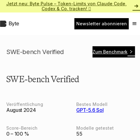
Zum
Jetzt neu: Byte Pulse – Token-Limits von Claude Code,
Inhalt
Codex & Co. tracken! 
springen
Byte.de
Newsletter abonnieren
Nav
ein
SWE-bench Verified
Zum Benchmark
SWE-bench Verified
Veröffentlichung
Bestes Modell
August 2024
GPT-5.6 Sol
Score-Bereich
Modelle getestet
0 – 100 %
55