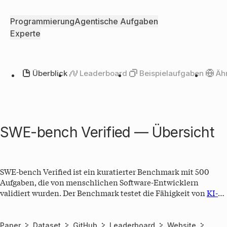
Programmierung
Agentische Aufgaben
Experte
Überblick
Leaderboard
Beispielaufgaben
Äh
SWE-bench Verified — Übersicht
SWE-bench Verified ist ein kuratierter Benchmark mit 500
Aufgaben, die von menschlichen Software-Entwicklern
validiert wurden. Der Benchmark testet die Fähigkeit von
KI-
Modellen
, reale GitHub-Issues in populären Open-Source-
Python-Repositories zu lösen. Jede Aufgabe besteht aus einer
Issue-Beschreibung und der dazugehörigen Code-Repository.
Paper
Dataset
GitHub
Leaderboard
Website