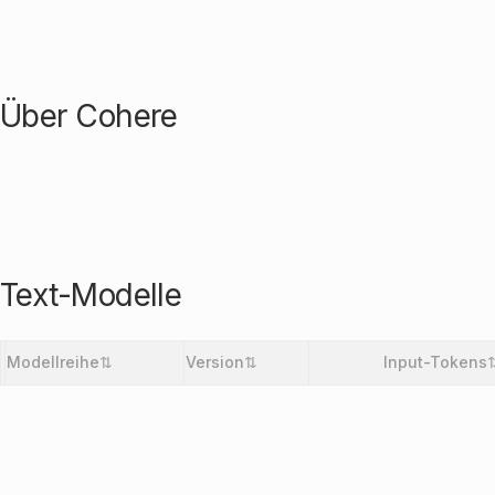
Über
Cohere
Text-Modelle
Modellreihe
⇅
Version
⇅
Input-Tokens
Entwickler