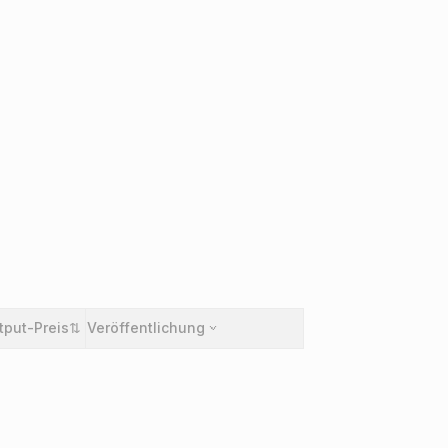
tput-Preis
⇅
Veröffentlichung