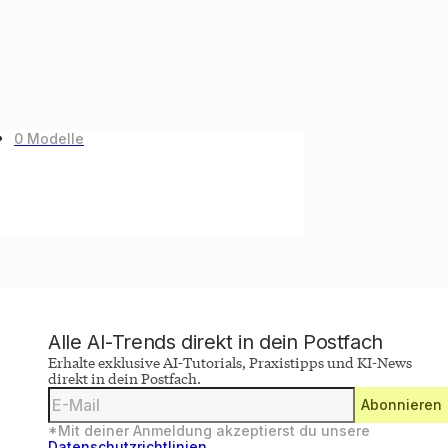
0 Modelle
Alle AI-Trends direkt in dein Postfach
Erhalte exklusive AI-Tutorials, Praxistipps und KI-News
direkt in dein Postfach.
Deine
Abonnieren
E-
Mail-
*Mit deiner Anmeldung akzeptierst du unsere
Adresse
Datenschutzrichtlinien
.