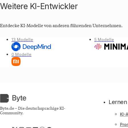
Weitere KI-Entwickler
Entdecke KI-Modelle von anderen führenden Unternehmen.
13 Modelle
5 Modelle
0 Modelle
Byte.de
Lernen
Byte.de – Die deutschsprachige KI-
Community.
KI-
Pro