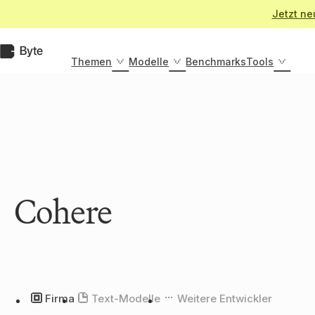
Zum
Jetzt ne
Inhalt
springen
Byte.de
Themen
Modelle
Benchmarks
Tools
Cohere
Firma
Text-Modelle
Weitere Entwickler