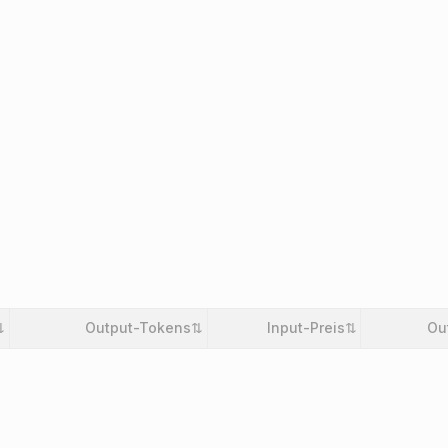
⇅
Output-Tokens
⇅
Input-Preis
⇅
Ou