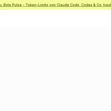
u: Byte Pulse – Token-Limits von Claude Code, Codex & Co. trac